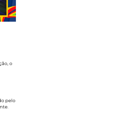
ção, o
do pelo
nte.