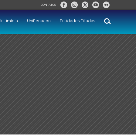
CONTATOS
ultimídia
UniFenacon
Entidades Filiadas