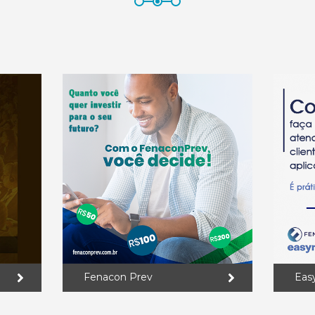
Fenacon Prev
Eas