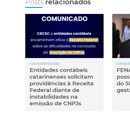
Posts
relacionados
6 DE AGOSTO DE 2026
5 DE AGO
Entidades contábeis
FENA
catarinenses solicitam
poss
providências à Receita
do S
Federal diante de
gest
instabilidades na
emissão de CNPJs