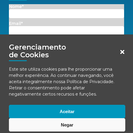
Nome*
Email*
Concordo em receber comunicações da Fenacon.
Gerenciamento
de Cookies
Cadastrar
Ao se inscrever, você concorda com nossa
Política de Privacidade
Este site utiliza cookies para lhe proporcionar uma
melhor experiência. Ao continuar navegando, você
aceita integralmente nossa
Política de Privacidade
.
Retirar o consentimento pode afetar
© Fenacon 2026
negativamente certos recursos e funções.
Todos os direitos reservados.
Política de privacidade
Aceitar
Negar