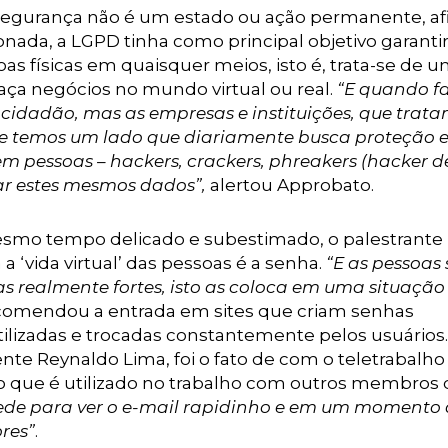
segurança não é um estado ou ação permanente, af
nada, a LGPD tinha como principal objetivo garanti
s físicas em quaisquer meios, isto é, trata-se de u
ça negócios no mundo virtual ou real.
“E quando f
o cidadão, mas as empresas e instituições, que trat
e temos um lado que diariamente busca proteção 
em pessoas – hackers, crackers, phreakers (hacker d
ar estes mesmos dados”,
alertou Approbato.
smo tempo delicado e subestimado, o palestrante
 ‘vida virtual’ das pessoas é a senha.
“E as pessoas
 realmente fortes, isto as coloca em uma situação
recomendou a entrada em sites que criam senhas
ilizadas e trocadas constantemente pelos usuários
te Reynaldo Lima, foi o fato de com o teletrabalho
o que é utilizado no trabalho com outros membros 
 pede para ver o e-mail rapidinho e em um momento 
res”
.