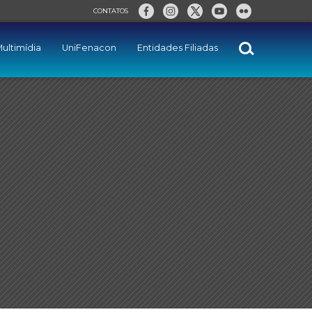
CONTATOS
ultimídia
UniFenacon
Entidades Filiadas