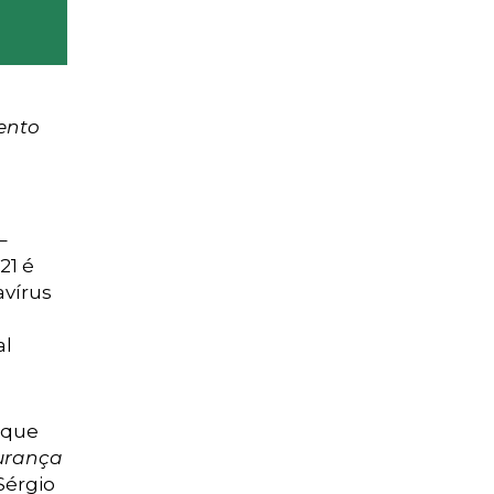
ento
–
21 é
avírus
al
 que
urança
Sérgio