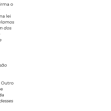
irma o
r
ma lei
alamos
am dos
e
e
 são
. Outro
 e
da
desses