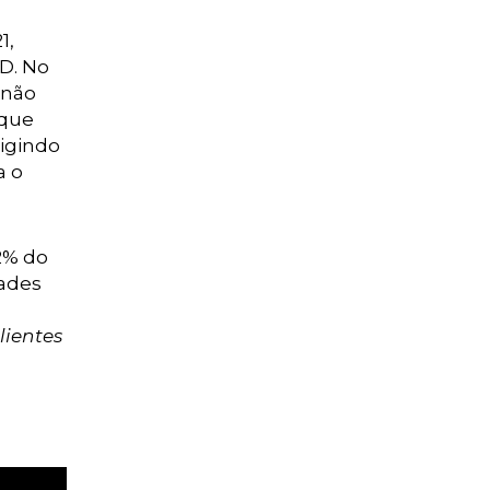
1,
D. No
 não
 que
xigindo
a o
2% do
dades
lientes