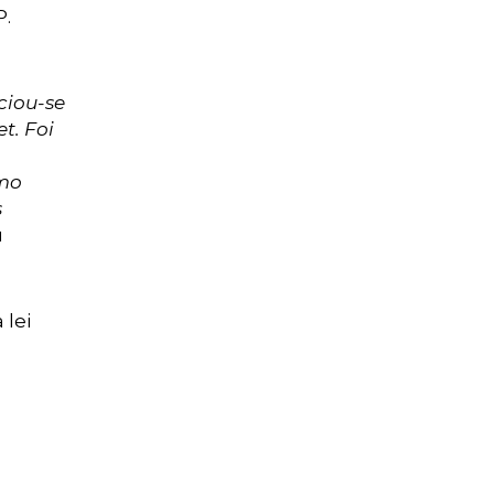
P.
ciou-se
t. Foi
omo
s
u
 lei