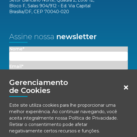
Setor Bancário Norte, Quadra 2, Lote 12,
Bloco F, Salas 904/912 - Ed. Via Capital
Brasília/DF, CEP 70040-020
Assine nossa
newsletter
Nome*
Email*
Gerenciamento
Concordo em receber comunicações da Fenacon.
de Cookies
Cadastrar
Este site utiliza cookies para lhe proporcionar uma
melhor experiência. Ao continuar navegando, você
Ao se inscrever, você concorda com nossa
Política de Privacidade
aceita integralmente nossa
Política de Privacidade
.
Retirar o consentimento pode afetar
negativamente certos recursos e funções.