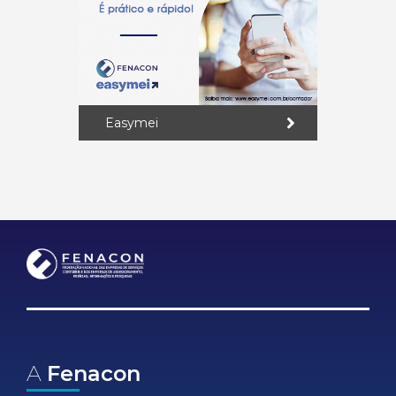
Easymei
A
Fenacon