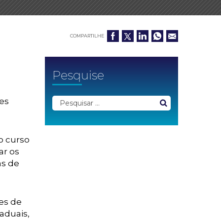
COMPARTILHE
Pesquise
ses
o curso
ar os
as de
es de
aduais,