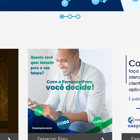
Fenacon Prev
Eas