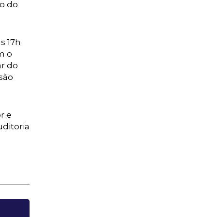
ão do
s 17h
m o
ar do
usão
r e
ditoria