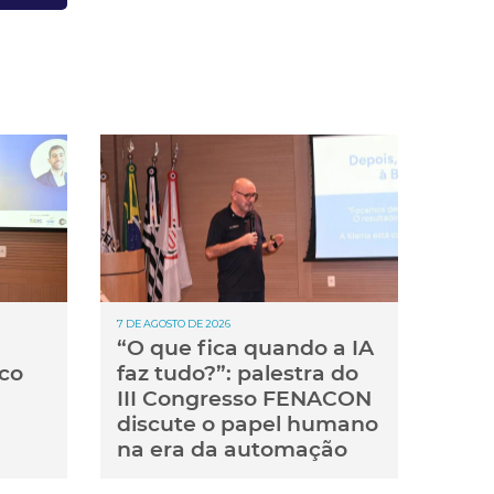
7 DE AGOSTO DE 2026
“O que fica quando a IA
co
faz tudo?”: palestra do
III Congresso FENACON
discute o papel humano
na era da automação