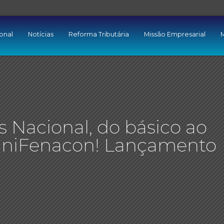
ional
Notícias
Reforma Tributária
Missão Empresarial
M
 Nacional, do básico ao
UniFenacon! Lançamento