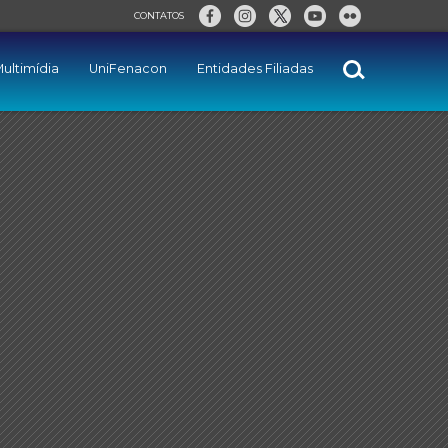
CONTATOS
ultimídia
UniFenacon
Entidades Filiadas