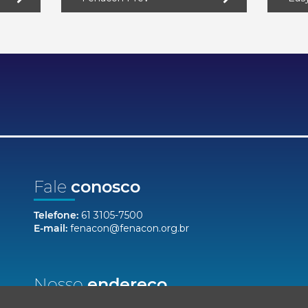
Fale
conosco
Telefone:
61 3105-7500
E-mail:
fenacon@fenacon.org.br
Nosso
endereço