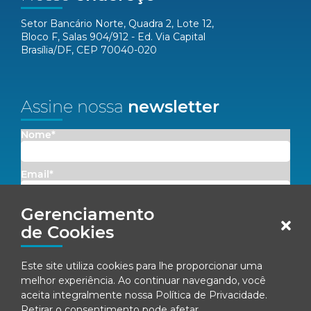
Setor Bancário Norte, Quadra 2, Lote 12,
Bloco F, Salas 904/912 - Ed. Via Capital
Brasília/DF, CEP 70040-020
Assine nossa
newsletter
Nome*
Email*
Gerenciamento
Concordo em receber comunicações da Fenacon.
de Cookies
Cadastrar
Este site utiliza cookies para lhe proporcionar uma
Ao se inscrever, você concorda com nossa
Política de Privacidade
melhor experiência. Ao continuar navegando, você
aceita integralmente nossa
Política de Privacidade
.
Retirar o consentimento pode afetar