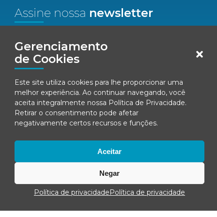
Assine nossa
newsletter
Nome*
Gerenciamento
de Cookies
Email*
Este site utiliza cookies para lhe proporcionar uma
Concordo em receber comunicações da Fenacon.
melhor experiência. Ao continuar navegando, você
aceita integralmente nossa
Política de Privacidade
.
Retirar o consentimento pode afetar
Cadastrar
negativamente certos recursos e funções.
Ao se inscrever, você concorda com nossa
Política de Privacidade
Aceitar
Negar
© Fenacon 2026
Todos os direitos reservados.
Política de privacidade
Política de privacidade
Política de privacidade