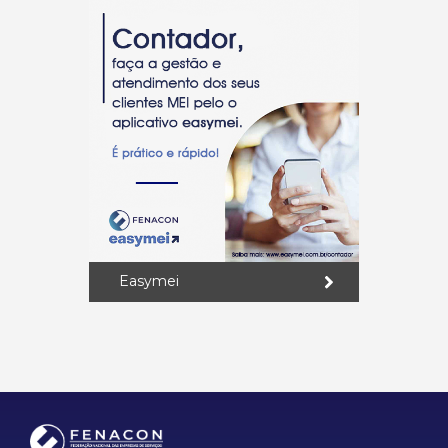
Easymei