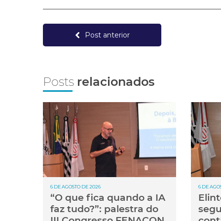
Post anterior
Posts
relacionados
6 DE AGOSTO DE 2026
6 DE AGO
“O que fica quando a IA
Elin
faz tudo?”: palestra do
segu
III Congresso FENACON
cont