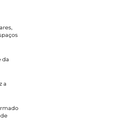
ares,
espaços
e da
z a
formado
 de