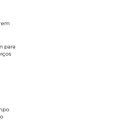
irem
m para
viços
ampo
lo