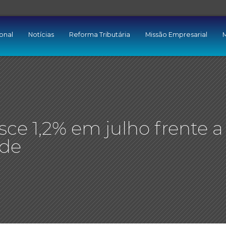
ional
Notícias
Reforma Tributária
Missão Empresarial
M
sce 1,2% em julho frente a
rde