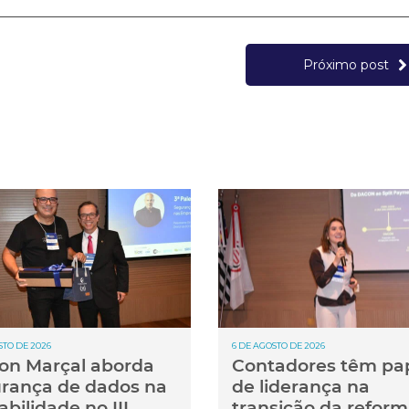
Próximo post
STO DE 2026
6 DE AGOSTO DE 2026
ton Marçal aborda
Contadores têm pa
rança de dados na
de liderança na
abilidade no III
transição da refor