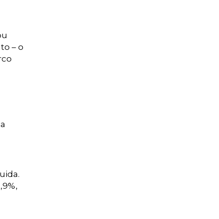
ou
to – o
rco
la
o
uida.
2,9%,