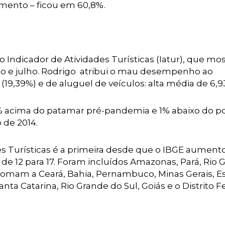
imento – ficou em 60,8%.
Indicador de Atividades Turísticas (Iatur), que mo
o e julho. Rodrigo atribui o mau desempenho ao
9,39%) e de aluguel de veículos: alta média de 6,9
% acima do patamar pré-pandemia e 1% abaixo do p
 de 2014.
es Turísticas é a primeira desde que o IBGE aument
e 12 para 17. Foram incluídos Amazonas, Pará, Rio 
somam a Ceará, Bahia, Pernambuco, Minas Gerais, Es
anta Catarina, Rio Grande do Sul, Goiás e o Distrito F