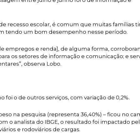
ssagem entre julho e junho foi o de informação e
 de recesso escolar, é comum que muitas famílias t
cabam tendo um bom desempenho nesse período.
 empregos e renda], de alguma forma, corrobora
ara os setores de informação e comunicação; e ser
entares”, observa Lobo.
 foi o de outros serviços, com variação de 0,2%.
peso na pesquisa (representa 36,40%) – ficou no c
om o analista do IBGE, o resultado foi impactado pe
rios e rodoviários de cargas.