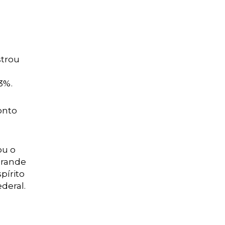
strou
3%.
onto
ou o
Grande
pírito
ederal.