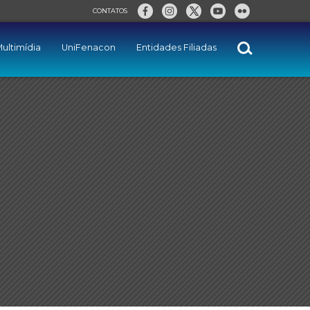
CONTATOS
ultimídia
UniFenacon
Entidades Filiadas