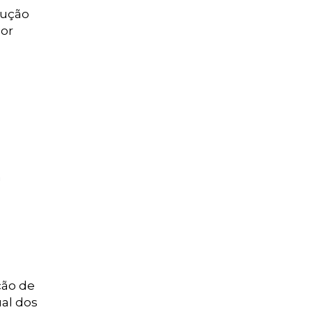
dução
nor
a
ção de
al dos