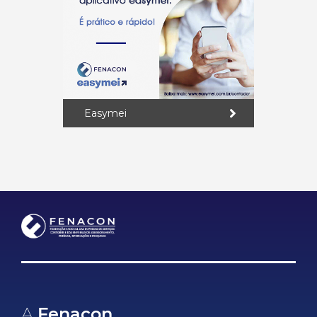
Easymei
A
Fenacon