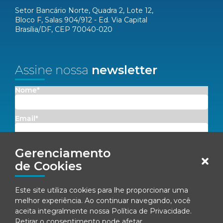
Setor Bancário Norte, Quadra 2, Lote 12,
Bloco F, Salas 904/912 - Ed. Via Capital
Brasília/DF, CEP 70040-020
Assine nossa
newsletter
Nome*
Email*
Concordo em receber comunicações da Fenacon.
Gerenciamento
de Cookies
Cadastrar
Este site utiliza cookies para lhe proporcionar uma
Ao se inscrever, você concorda com nossa
Política de Privacidade
melhor experiência. Ao continuar navegando, você
aceita integralmente nossa
Política de Privacidade
.
Retirar o consentimento pode afetar