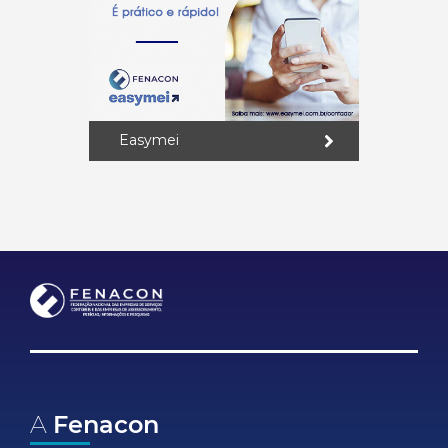
Easymei
A
Fenacon