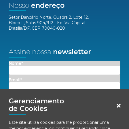
Nosso
endereço
Setor Bancário Norte, Quadra 2, Lote 12,
Bloco F, Salas 904/912 - Ed. Via Capital
Brasília/DF, CEP 70040-020
Assine nossa
newsletter
Nome*
Email*
Concordo em receber comunicações da Fenacon.
Gerenciamento
de Cookies
Cadastrar
Este site utiliza cookies para lhe proporcionar uma
Ao se inscrever, você concorda com nossa
Política de Privacidade
melhor experiência. Ao continuar navegando, você