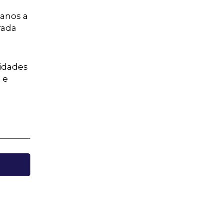
anos a
erada
vidades
 e