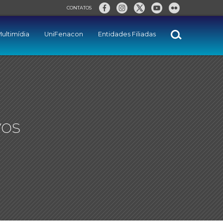
CONTATOS
ultimídia
UniFenacon
Entidades Filiadas
vos