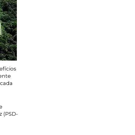
efícios
rente
icada
e
z (PSD-