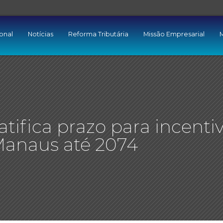
ional
Notícias
Reforma Tributária
Missão Empresarial
M
atifica prazo para incenti
Manaus até 2074