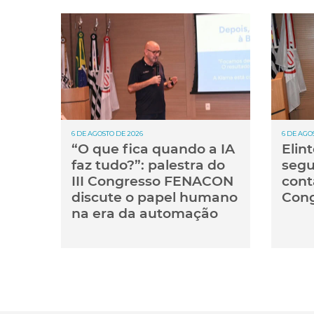
6 DE AGOSTO DE 2026
6 DE AGO
“O que fica quando a IA
Elin
faz tudo?”: palestra do
segu
III Congresso FENACON
cont
discute o papel humano
Cong
na era da automação