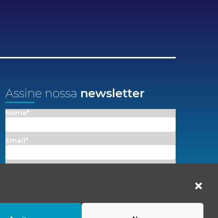
Assine nossa
newsletter
Nome*
Email*
Concordo em receber comunicações da Fenacon.
Cadastrar
Ao se inscrever, você concorda com nossa
Política de Privacidade