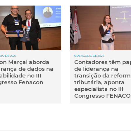
STO DE 2026
6 DE AGOSTO DE 2026
ton Marçal aborda
Contadores têm pa
rança de dados na
de liderança na
abilidade no III
transição da refor
resso Fenacon
tributária, aponta
especialista no III
Congresso FENAC