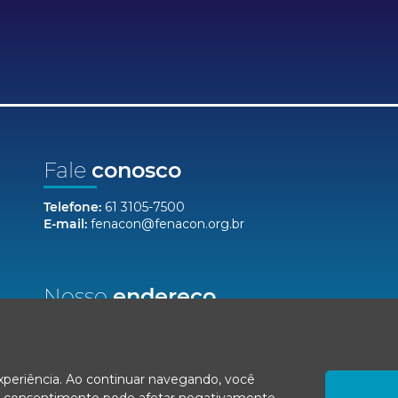
Fale
conosco
Telefone:
61 3105-7500
E-mail:
fenacon@fenacon.org.br
Nosso
endereço
Setor Bancário Norte, Quadra 2, Lote 12,
Bloco F, Salas 904/912 - Ed. Via Capital
Brasília/DF, CEP 70040-020
experiência. Ao continuar navegando, você