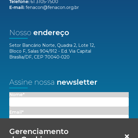
Telefone:
61 3105-7500
E-mail:
fenacon@fenacon.org.br
Nosso
endereço
Setor Bancário Norte, Quadra 2, Lote 12,
Bloco F, Salas 904/912 - Ed. Via Capital
Brasília/DF, CEP 70040-020
Assine nossa
newsletter
Nome*
Email*
Gerenciamento
Concordo em receber comunicações da Fenacon.