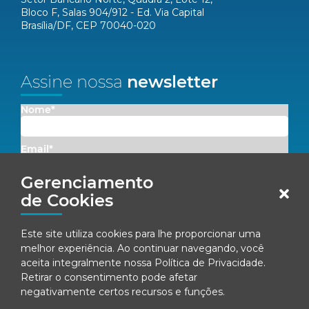
Bloco F, Salas 904/912 - Ed. Via Capital
Brasília/DF, CEP 70040-020
Assine nossa
newsletter
Nome*
Email*
Gerenciamento
Concordo em receber comunicações da Fenacon.
de Cookies
Cadastrar
Este site utiliza cookies para lhe proporcionar uma
melhor experiência. Ao continuar navegando, você
Ao se inscrever, você concorda com nossa
Política de Privacidade
aceita integralmente nossa
Política de Privacidade
.
Retirar o consentimento pode afetar
negativamente certos recursos e funções.