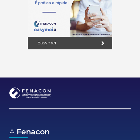
Easymei
A
Fenacon