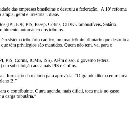
dade das empresas brasileiras e destruiu a federação. A 18ª reforma
pla, geral e irrestrita”, disse.
tos (IPI, IOF, PIS, Pasep, Cofins, CIDE-Combustíveis, Salário-
olhimento automático dos tributos.
o sistema tributário caótico, um manicômio tributário que destruiu a
 que têm privilégios são mantidos. Quem não tem, vai para o
I, PIS, Cofins, ICMS, ISS). Além disso, o governo federal
 em substituição aos atuais PIS e Cofins.
da a formação da maioria para aprová-la. “O grande dilema entre uma
plano B.”
a o contribuinte. Outra agenda, mais difícil, toca mais no gasto
a carga tributária.”