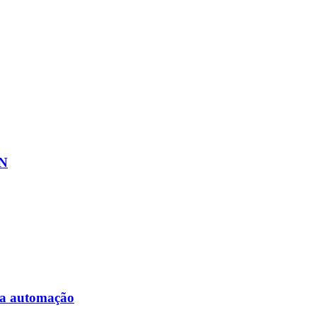
ON
da automação