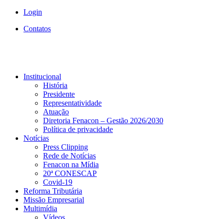
Login
Contatos
Institucional
História
Presidente
Representatividade
Atuação
Diretoria Fenacon – Gestão 2026/2030
Política de privacidade
Notícias
Press Clipping
Rede de Notícias
Fenacon na Mídia
20ª CONESCAP
Covid-19
Reforma Tributária
Missão Empresarial
Multimídia
Vídeos