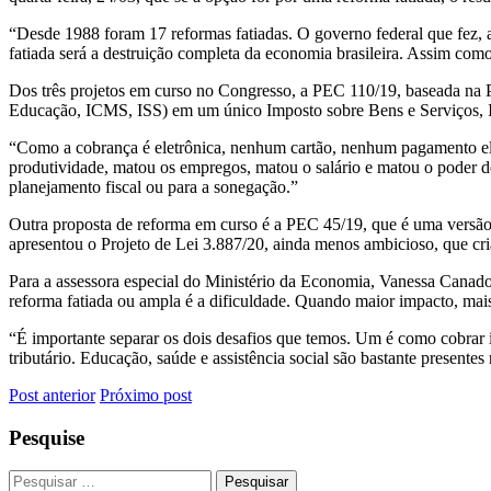
“Desde 1988 foram 17 reformas fatiadas. O governo federal que fez, a
fatiada será a destruição completa da economia brasileira. Assim como
Dos três projetos em curso no Congresso, a PEC 110/19, baseada na PE
Educação, ICMS, ISS) em um único Imposto sobre Bens e Serviços, I
“Como a cobrança é eletrônica, nenhum cartão, nenhum pagamento elet
produtividade, matou os empregos, matou o salário e matou o poder d
planejamento fiscal ou para a sonegação.”
Outra proposta de reforma em curso é a PEC 45/19, que é uma versão 
apresentou o Projeto de Lei 3.887/20, ainda menos ambicioso, que cr
Para a assessora especial do Ministério da Economia, Vanessa Canado
reforma fatiada ou ampla é a dificuldade. Quando maior impacto, mais
“É importante separar os dois desafios que temos. Um é como cobrar im
tributário. Educação, saúde e assistência social são bastante presentes
Post anterior
Próximo post
Pesquise
Pesquisar