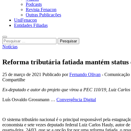
Podcasts
Revista Fenacon
Outras Publicações
UniFenacon
Entidades Filiadas
Pesquisar
por:
Notícias
Reforma tributária fatiada mantém status
25 de março de 2021
Publicado por
Fernando Olivan
- Comunicação
Compartilhe
Ex-deputado e autor do projeto que virou a PEC 110/19, Luiz Carlos H
Luís Osvaldo Grossmann …
Convergência Digital
O sistema tributário nacional é o principal responsável pela estagnaç
economista e sete vezes deputado federal Luiz Carlos Hauly, autor d
quarta-feira, 24/03, que se a opção for por uma reforma fatiada, o res