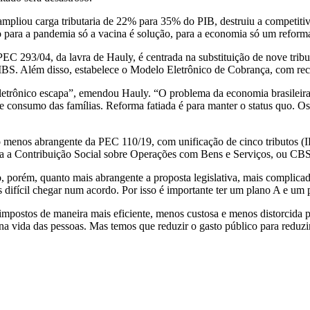
mpliou carga tributaria de 22% para 35% do PIB, destruiu a competitivi
 para a pandemia só a vacina é solução, para a economia só um reforma am
C 293/04, da lavra de Hauly, é centrada na substituição de nove tribu
BS. Além disso, estabelece o Modelo Eletrônico de Cobrança, com rec
rônico escapa”, emendou Hauly. “O problema da economia brasileira é 
e consumo das famílias. Reforma fatiada é para manter o status quo. Os
menos abrangente da PEC 110/19, com unificação de cinco tributos (IP
ia a Contribuição Social sobre Operações com Bens e Serviços, ou CBS)
, porém, quanto mais abrangente a proposta legislativa, mais complica
 difícil chegar num acordo. Por isso é importante ter um plano A e um 
postos de maneira mais eficiente, menos custosa e menos distorcida par
 na vida das pessoas. Mas temos que reduzir o gasto público para reduzir 