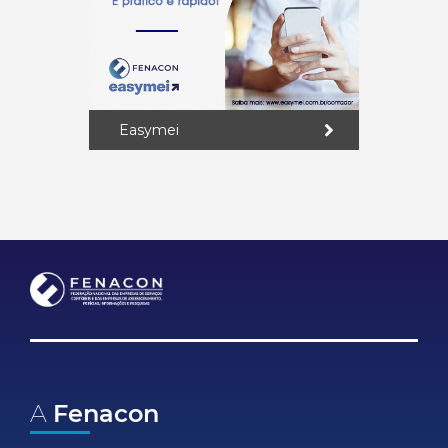
Easymei
A
Fenacon