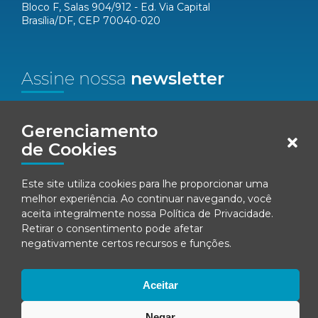
Bloco F, Salas 904/912 - Ed. Via Capital
Brasília/DF, CEP 70040-020
Assine nossa
newsletter
Nome*
Gerenciamento
de Cookies
Email*
Este site utiliza cookies para lhe proporcionar uma
Concordo em receber comunicações da Fenacon.
melhor experiência. Ao continuar navegando, você
aceita integralmente nossa
Política de Privacidade
.
Cadastrar
Retirar o consentimento pode afetar
negativamente certos recursos e funções.
Ao se inscrever, você concorda com nossa
Política de Privacidade
Aceitar
Negar