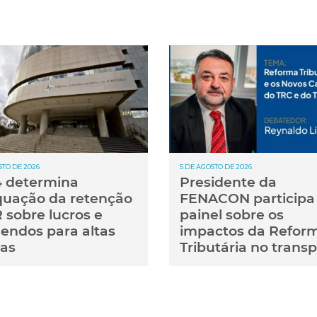
STO DE 2026
5 DE AGOSTO DE 2026
 determina
Presidente da
uação da retenção
FENACON participa
R sobre lucros e
painel sobre os
dendos para altas
impactos da Refor
as
Tributária no trans