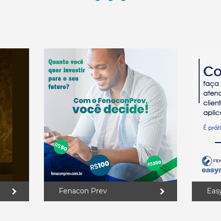
Fenacon Prev
Eas