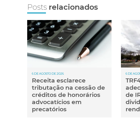
Posts
relacionados
6 DE AGOSTO DE 2026
6 DE AGO
Receita esclarece
TRF4
tributação na cessão de
adeq
créditos de honorários
de I
advocatícios em
divi
precatórios
rend