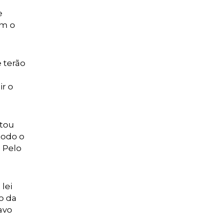
e
am o
 terão
ir o
ntou
todo o
. Pelo
lei
o da
avo