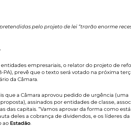
etendidas pelo projeto de lei “trarão enorme rece
o
ntidades empresariais, o relator do projeto de re
PA), prevê que o texto será votado na próxima terça
ário da Câmara.
is que a Câmara aprovou pedido de urgência (uma
a proposta), assinados por entidades de classe, asso
ças das capitais. “Vamos aprovar da forma como está
ta deles a cobrança de dividendos, e os líderes da
o ao
Estadão
.