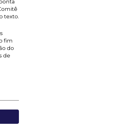
aponta
Comitê
 texto.
s
o fim
ção do
s de