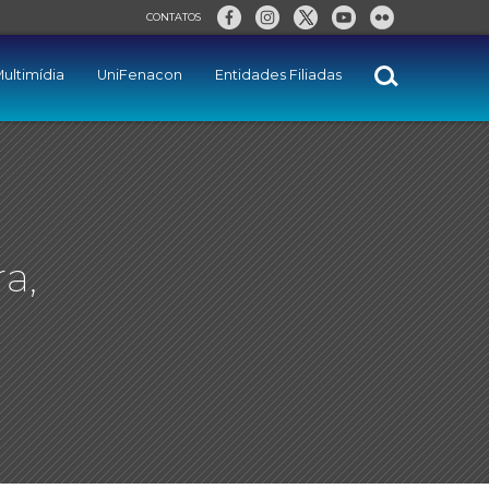
CONTATOS
ultimídia
UniFenacon
Entidades Filiadas
a,