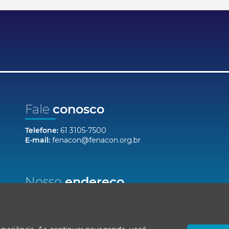
Fale
conosco
Telefone:
61 3105-7500
E-mail:
fenacon@fenacon.org.br
Nosso
endereço
Setor Bancário Norte, Quadra 2, Lote 12,
Bloco F, Salas 904/912 - Ed. Via Capital
Brasília/DF, CEP 70040-020