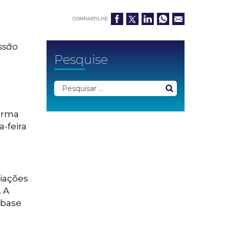
COMPARTILHE
ssão
Pesquise
forma
-feira
ciações
. A
 base