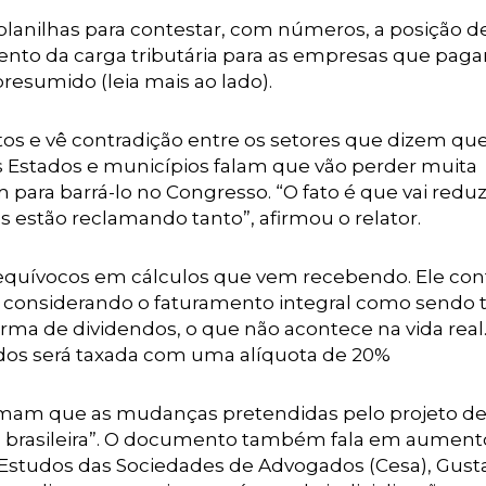
 planilhas para contestar, com números, a posição d
to da carga tributária para as empresas que pag
esumido (leia mais ao lado).
stos e vê contradição entre os setores que dizem que
s Estados e municípios falam que vão perder muita
para barrá-lo no Congresso. “O fato é que vai reduz
os estão reclamando tanto”, afirmou o relator.
equívocos em cálculos que vem recebendo. Ele co
considerando o faturamento integral como sendo 
orma de dividendos, o que não acontece na vida real
endos será taxada com uma alíquota de 20%
rmam que as mudanças pretendidas pelo projeto de 
a brasileira”. O documento também fala em aument
e Estudos das Sociedades de Advogados (Cesa), Gust