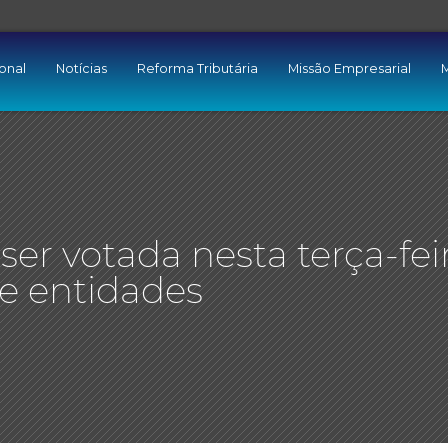
ional
Notícias
Reforma Tributária
Missão Empresarial
M
er votada nesta terça-feir
de entidades