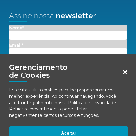
Assine nossa
newsletter
Nome*
Email*
Concordo em receber comunicações da Fenacon.
Gerenciamento
de Cookies
Cadastrar
Este site utiliza cookies para lhe proporcionar uma
Ao se inscrever, você concorda com nossa
Política de Privacidade
melhor experiência. Ao continuar navegando, você
aceita integralmente nossa
Política de Privacidade
.
Retirar o consentimento pode afetar
negativamente certos recursos e funções.
© Fenacon 2026
Todos os direitos reservados.
Política de privacidade
Aceitar