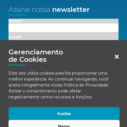
Assine nossa
newsletter
Nome*
Email*
Gerenciamento
Concordo em receber comunicações da Fenacon.
de Cookies
Cadastrar
Este site utiliza cookies para lhe proporcionar uma
Ao se inscrever, você concorda com nossa
Política de Privacidade
melhor experiência. Ao continuar navegando, você
aceita integralmente nossa
Política de Privacidade
.
Retirar o consentimento pode afetar
negativamente certos recursos e funções.
© Fenacon 2026
Todos os direitos reservados.
Aceitar
Política de privacidade
Negar