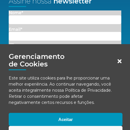
Assine nossa
newsletter
Nome*
Email*
Concordo em receber comunicações da Fenacon.
Gerenciamento
Cadastrar
de Cookies
Ao se inscrever, você concorda com nossa
Política de Privacidade
Este site utiliza cookies para lhe proporcionar uma
melhor experiência. Ao continuar navegando, você
aceita integralmente nossa
Política de Privacidade
.
Retirar o consentimento pode afetar
© Fenacon 2026
negativamente certos recursos e funções.
Todos os direitos reservados.
Política de privacidade
Aceitar