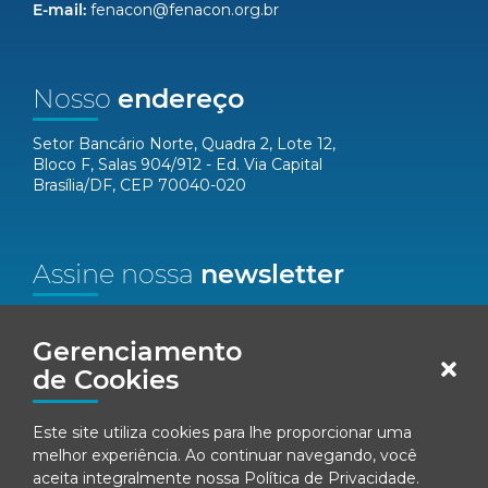
E-mail:
fenacon@fenacon.org.br
Nosso
endereço
Setor Bancário Norte, Quadra 2, Lote 12,
Bloco F, Salas 904/912 - Ed. Via Capital
Brasília/DF, CEP 70040-020
Assine nossa
newsletter
Nome*
Gerenciamento
de Cookies
Email*
Este site utiliza cookies para lhe proporcionar uma
Concordo em receber comunicações da Fenacon.
melhor experiência. Ao continuar navegando, você
aceita integralmente nossa
Política de Privacidade
.