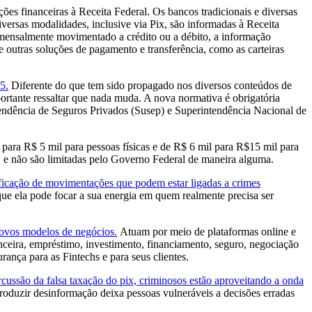
es financeiras à Receita Federal. Os bancos tradicionais e diversas
versas modalidades, inclusive via Pix, são informadas à Receita
l mensalmente movimentado a crédito ou a débito, a informação
e outras soluções de pagamento e transferência, como as carteiras
5.
Diferente do que tem sido propagado nos diversos conteúdos de
ortante ressaltar que nada muda. A nova normativa é obrigatória
endência de Seguros Privados (Susep) e Superintendência Nacional de
ara R$ 5 mil para pessoas físicas e de R$ 6 mil para R$15 mil para
 e não são limitadas pelo Governo Federal de maneira alguma.
tificação de movimentações que podem estar ligadas a crimes
que ela pode focar a sua energia em quem realmente precisa ser
novos modelos de negócios.
Atuam por meio de plataformas online e
nanceira, empréstimo, investimento, financiamento, seguro, negociação
ança para as Fintechs e para seus clientes.
cussão da falsa taxação do pix, criminosos estão aproveitando a onda
oduzir desinformação deixa pessoas vulneráveis a decisões erradas