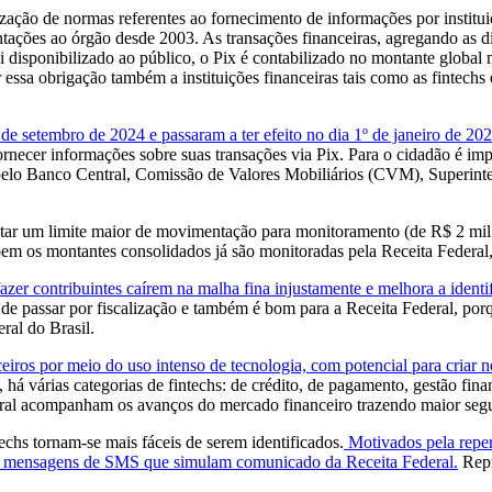
ão de normas referentes ao fornecimento de informações por instituiçõ
ntações ao órgão desde 2003. As transações financeiras, agregando as di
i disponibilizado ao público, o Pix é contabilizado no montante globa
 essa obrigação também a instituições financeiras tais como as fintechs 
e setembro de 2024 e passaram a ter efeito no dia 1º de janeiro de 202
rnecer informações sobre suas transações via Pix. Para o cidadão é imp
s pelo Banco Central, Comissão de Valores Mobiliários (CVM), Superint
ar um limite maior de movimentação para monitoramento (de R$ 2 mil p
m os montantes consolidados já são monitoradas pela Receita Federal,
azer contribuintes caírem na malha fina injustamente e melhora a iden
de passar por fiscalização e também é bom para a Receita Federal, por
eral do Brasil.
eiros por meio do uso intenso de tecnologia, com potencial para criar 
, há várias categorias de fintechs: de crédito, de pagamento, gestão fi
eral acompanham os avanços do mercado financeiro trazendo maior segur
chs tornam-se mais fáceis de serem identificados.
Motivados pela reper
via mensagens de SMS que simulam comunicado da Receita Federal.
Repr