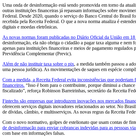
Uma onda de desinformação está sendo promovida em torno da atualizaç
outras instituições financeiras já repassam informações sobre movime
Federal. Desde 2020, quando o serviço do Banco Central do Brasil fo
recebida pela Receita Federal. O que a nova norma atualiza é estender
digitais e moedas eletrônicas.
As novas normas foram publicadas no Diário Oficial da União em 18 d
desinformação, ela não obriga o cidadão a pagar taxa alguma e nem fo
apenas para instituições financeiras e meios de pagamento regulado
Previdência Complementar (Previc).
Além de não instituir taxa sobre o pix
, a medida também passou a adot
uma pessoa jurídica). As movimentações de saques em espécie compõe
Com a medida, a Receita Federal evita inconsistências que poderiam f
financeiros.
“Isso é bom para o contribuinte, porque diminui a chance 
fiscalizado”, reforça Robinson Barreirinhas, secretário da Receita Fed
​Fintechs são empresas que introduzem inovações nos mercados financ
oferecem serviços digitais inovadores relacionados ao setor. No Brasil
de dívidas, câmbio, e multisserviços. As novas regras da Receita Fed
Com o novo normativo, golpes de estelionato que usam contas de finte
de desinformação para enviar cobranças indevidas para as pessoas 
com base em informações falsas.