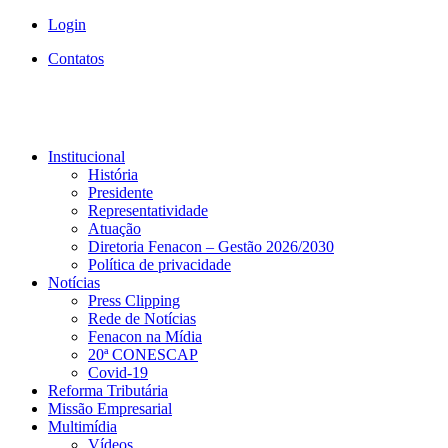
Login
Contatos
Institucional
História
Presidente
Representatividade
Atuação
Diretoria Fenacon – Gestão 2026/2030
Política de privacidade
Notícias
Press Clipping
Rede de Notícias
Fenacon na Mídia
20ª CONESCAP
Covid-19
Reforma Tributária
Missão Empresarial
Multimídia
Vídeos