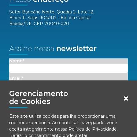
Setor Bancário Norte, Quadra 2, Lote 12,
Bloco F, Salas 904/912 - Ed. Via Capital
Brasília/DF, CEP 70040-020
Assine nossa
newsletter
Nome*
Email*
Gerenciamento
Concordo em receber comunicações da Fenacon.
de Cookies
Cadastrar
Este site utiliza cookies para lhe proporcionar uma
melhor experiência. Ao continuar navegando, você
Ao se inscrever, você concorda com nossa
Política de Privacidade
aceita integralmente nossa
Política de Privacidade
.
Retirar o consentimento pode afetar