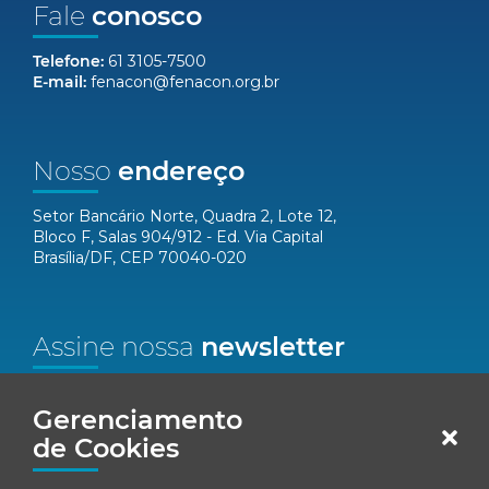
Fale
conosco
Telefone:
61 3105-7500
E-mail:
fenacon@fenacon.org.br
Nosso
endereço
Setor Bancário Norte, Quadra 2, Lote 12,
Bloco F, Salas 904/912 - Ed. Via Capital
Brasília/DF, CEP 70040-020
Assine nossa
newsletter
Nome*
Gerenciamento
de Cookies
Email*