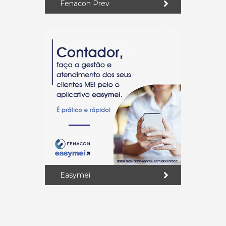
Fenacon Prev
Easymei