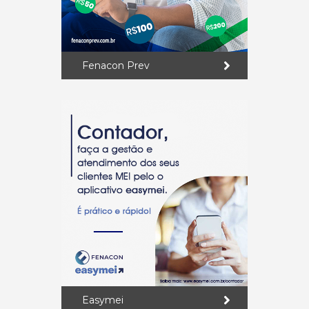
Fenacon Prev
Easymei