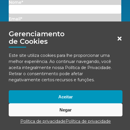
Nome*
Email*
Gerenciamento
Concordo em receber comunicações da Fenacon.
de Cookies
Cadastrar
Este site utiliza cookies para lhe proporcionar uma
melhor experiência. Ao continuar navegando, você
Ao se inscrever, você concorda com nossa
Política de Privacidade
aceita integralmente nossa
Política de Privacidade
.
Retirar o consentimento pode afetar
negativamente certos recursos e funções.
© Fenacon 2026
Todos os direitos reservados.
Aceitar
Política de privacidade
Negar
Política de privacidade
Política de privacidade