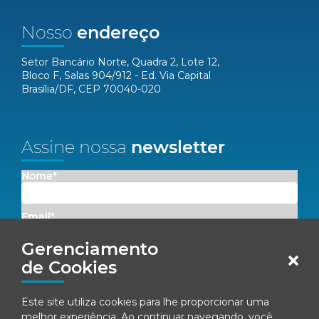
Nosso
endereço
Setor Bancário Norte, Quadra 2, Lote 12,
Bloco F, Salas 904/912 - Ed. Via Capital
Brasília/DF, CEP 70040-020
Assine nossa
newsletter
Nome*
Email*
Gerenciamento
Concordo em receber comunicações da Fenacon.
de Cookies
Cadastrar
Este site utiliza cookies para lhe proporcionar uma
melhor experiência. Ao continuar navegando, você