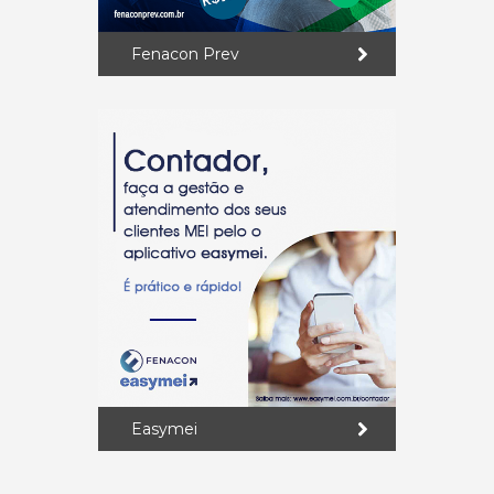
Fenacon Prev
Easymei