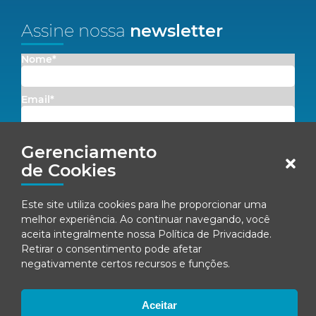
Assine nossa
newsletter
Nome*
Email*
Concordo em receber comunicações da Fenacon.
Gerenciamento
de Cookies
Cadastrar
Este site utiliza cookies para lhe proporcionar uma
Ao se inscrever, você concorda com nossa
Política de Privacidade
melhor experiência. Ao continuar navegando, você
aceita integralmente nossa
Política de Privacidade
.
Retirar o consentimento pode afetar
negativamente certos recursos e funções.
© Fenacon 2026
Todos os direitos reservados.
Política de privacidade
Aceitar