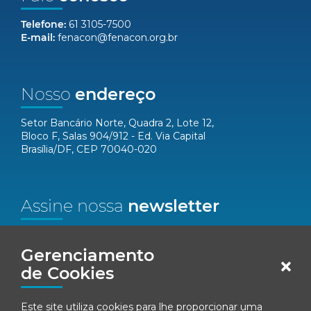
Telefone:
61 3105-7500
E-mail:
fenacon@fenacon.org.br
Nosso
endereço
Setor Bancário Norte, Quadra 2, Lote 12,
Bloco F, Salas 904/912 - Ed. Via Capital
Brasília/DF, CEP 70040-020
Assine nossa
newsletter
Nome*
Gerenciamento
de Cookies
Email*
Este site utiliza cookies para lhe proporcionar uma