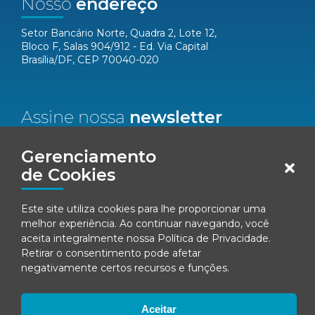
Nosso
endereço
Setor Bancário Norte, Quadra 2, Lote 12,
Bloco F, Salas 904/912 - Ed. Via Capital
Brasília/DF, CEP 70040-020
Assine nossa
newsletter
Nome*
Gerenciamento
de Cookies
Email*
Este site utiliza cookies para lhe proporcionar uma
melhor experiência. Ao continuar navegando, você
Concordo em receber comunicações da Fenacon.
aceita integralmente nossa
Política de Privacidade
.
Retirar o consentimento pode afetar
Cadastrar
negativamente certos recursos e funções.
Ao se inscrever, você concorda com nossa
Política de Privacidade
Aceitar