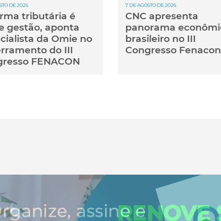
STO DE 2026
7 DE AGOSTO DE 2026
rma tributária é
CNC apresenta
e gestão, aponta
panorama econômi
cialista da Omie no
brasileiro no III
rramento do III
Congresso Fenacon
gresso FENACON