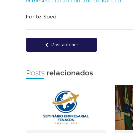
ecd/escrituracao-contabil-digital-ecd
Fonte: Sped
Post anterior
Posts
relacionados