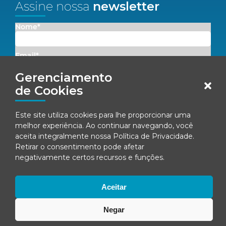
Assine nossa
newsletter
Nome*
Email*
Gerenciamento
Concordo em receber comunicações da Fenacon.
de Cookies
Cadastrar
Este site utiliza cookies para lhe proporcionar uma
melhor experiência. Ao continuar navegando, você
Ao se inscrever, você concorda com nossa
Política de Privacidade
aceita integralmente nossa
Política de Privacidade
.
Retirar o consentimento pode afetar
negativamente certos recursos e funções.
© Fenacon 2026
Todos os direitos reservados.
Aceitar
Política de privacidade
Negar