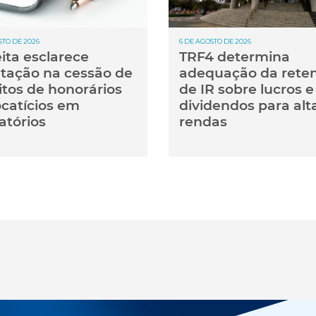
STO DE 2026
6 DE AGOSTO DE 2026
ita esclarece
TRF4 determina
utação na cessão de
adequação da rete
itos de honorários
de IR sobre lucros e
catícios em
dividendos para alt
atórios
rendas