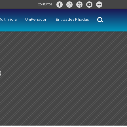
CONTATOS
ultimídia
UniFenacon
Entidades Filiadas
a