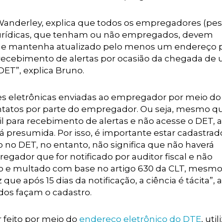
o Wanderley, explica que todos os empregadores (pe
s jurídicas, que tenham ou não empregados, devem
me e mantenha atualizado pelo menos um endereço 
r o recebimento de alertas por ocasião da chegada de
ET”, explica Bruno.
es eletrônicas enviadas ao empregador por meio d
ntatos por parte do empregador. Ou seja, mesmo q
 para recebimento de alertas e não acesse o DET, a
á presumida. Por isso, é importante estar cadastrad
o no DET, no entanto, não significa que não haverá
gador que for notificado por auditor fiscal e não
do e multado com base no artigo 630 da CLT, mesm
ue após 15 dias da notificação, a ciência é tácita”, a
dos façam o cadastro.
 feito por meio do
endereço eletrônico do DTE
, uti