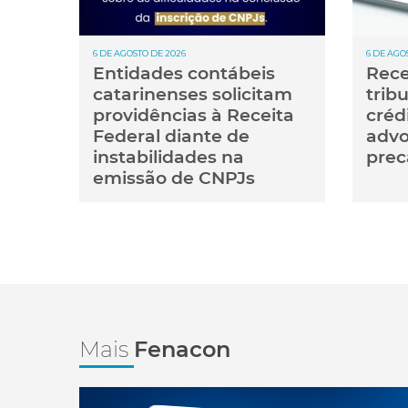
6 DE AGOSTO DE 2026
6 DE AGO
Entidades contábeis
Rece
catarinenses solicitam
trib
providências à Receita
créd
Federal diante de
advo
instabilidades na
prec
emissão de CNPJs
Mais
Fenacon