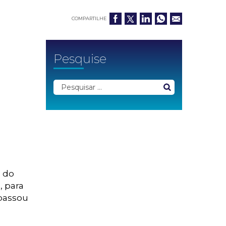
COMPARTILHE
Pesquise
o do
, para
 passou