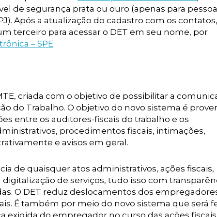
vel de segurança prata ou ouro (apenas para pessoa f
PJ). Após a atualização do cadastro com os contatos,
m terceiro para acessar o DET em seu nome, por
trônica – SPE
.
TE, criada com o objetivo de possibilitar a comuni
ão do Trabalho. O objetivo do novo sistema é prove
s entre os auditores-fiscais do trabalho e os
nistrativos, procedimentos fiscais, intimações,
trativamente e avisos em geral.
a de quaisquer atos administrativos, ações fiscais,
 digitalização de serviços, tudo isso com transparên
idas. O DET reduz deslocamentos dos empregadore
ais. É também por meio do novo sistema que será fe
 exigida do empregador no curso das ações fiscais