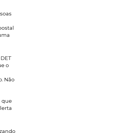
ssoas
postal
 uma
o DET
ue o
o. Não
o que
lerta
lizando