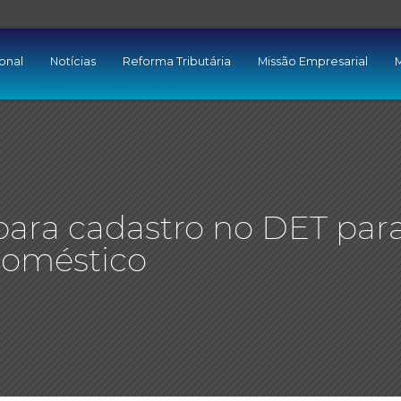
ional
Notícias
Reforma Tributária
Missão Empresarial
M
para cadastro no DET par
doméstico