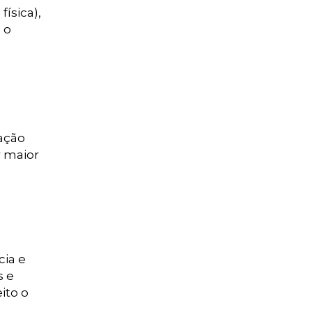
ísica),
 o
cação
r maior
cia e
s e
ito o
.