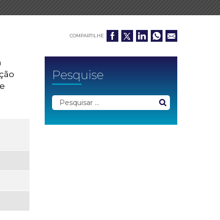
COMPARTILHE
a
Pesquise
ação
te
ta