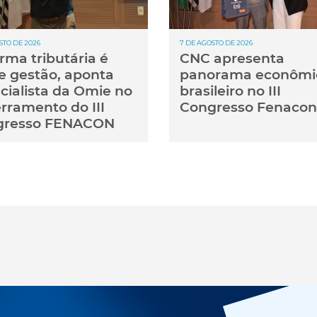
STO DE 2026
7 DE AGOSTO DE 2026
rma tributária é
CNC apresenta
e gestão, aponta
panorama econômi
cialista da Omie no
brasileiro no III
rramento do III
Congresso Fenacon
gresso FENACON