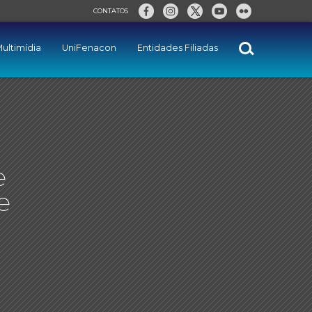
CONTATOS
ultimídia
UniFenacon
Entidades Filiadas
e
e