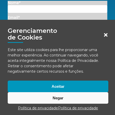
Nome*
Email*
Gerenciamento
Concordo em receber comunicações da Fenacon.
de Cookies
Cadastrar
Este site utiliza cookies para lhe proporcionar uma
melhor experiência. Ao continuar navegando, você
Ao se inscrever, você concorda com nossa
Política de Privacidade
aceita integralmente nossa
Política de Privacidade
.
Retirar o consentimento pode afetar
negativamente certos recursos e funções.
© Fenacon 2026
Todos os direitos reservados.
Aceitar
Política de privacidade
Negar
Política de privacidade
Política de privacidade