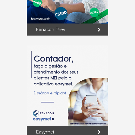
Fenacon Prev
Easymei