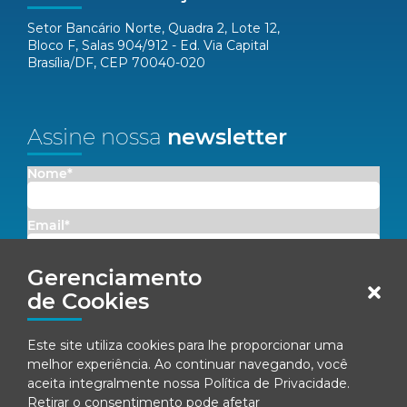
Setor Bancário Norte, Quadra 2, Lote 12,
Bloco F, Salas 904/912 - Ed. Via Capital
Brasília/DF, CEP 70040-020
Assine nossa
newsletter
Nome*
Email*
Gerenciamento
Concordo em receber comunicações da Fenacon.
de Cookies
Cadastrar
Este site utiliza cookies para lhe proporcionar uma
Ao se inscrever, você concorda com nossa
Política de Privacidade
melhor experiência. Ao continuar navegando, você
aceita integralmente nossa
Política de Privacidade
.
Retirar o consentimento pode afetar