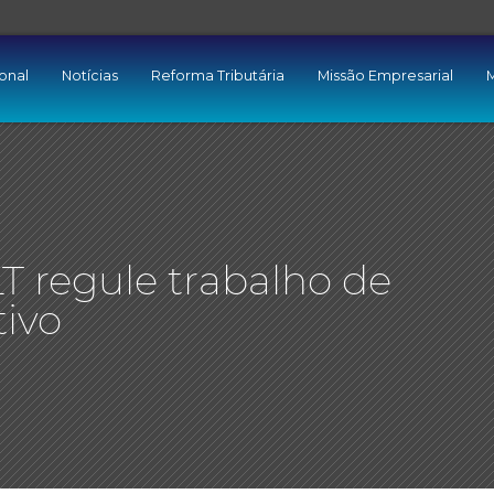
ional
Notícias
Reforma Tributária
Missão Empresarial
M
T regule trabalho de
tivo