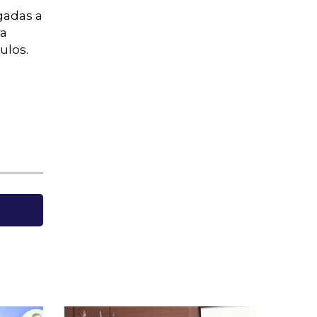
gadas a
ra
culos.