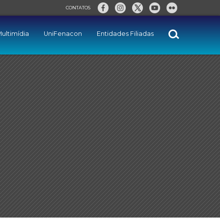
CONTATOS
ultimídia
UniFenacon
Entidades Filiadas