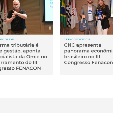
STO DE 2026
7 DE AGOSTO DE 2026
rma tributária é
CNC apresenta
e gestão, aponta
panorama econômi
cialista da Omie no
brasileiro no III
rramento do III
Congresso Fenacon
gresso FENACON