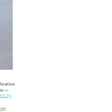
icativo
os —
(CLT)
.
PDT-