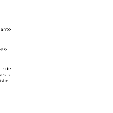
uanto
ue o
 e de
árias
istas