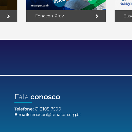
Fenacon Prev
Eas
Fale
conosco
Telefone:
61 3105-7500
E-mail:
fenacon@fenacon.org.br