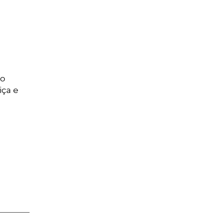
to
iça e