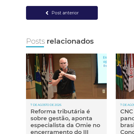
Post anterior
Posts
relacionados
7 DE AGOSTO DE 2026
7 DE AGO
Reforma tributária é
CNC 
sobre gestão, aponta
pan
especialista da Omie no
brasi
encerramento do III
Cong