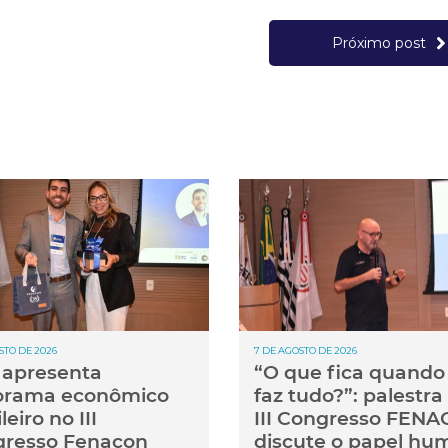
Próximo post
STO DE 2026
7 DE AGOSTO DE 2026
apresenta
“O que fica quando 
orama econômico
faz tudo?”: palestra
leiro no III
III Congresso FEN
resso Fenacon
discute o papel hu