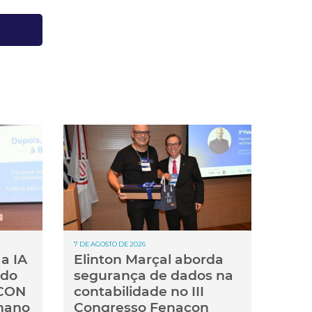
7 DE AGOSTO DE 2026
a IA
Elinton Marçal aborda
 do
segurança de dados na
ACON
contabilidade no III
mano
Congresso Fenacon