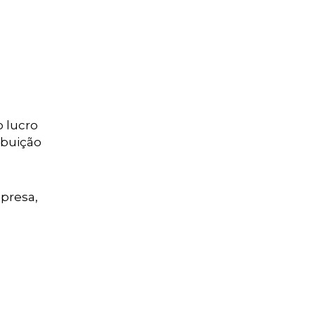
 lucro
ibuição
mpresa,