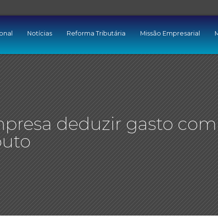
ional
Notícias
Reforma Tributária
Missão Empresarial
M
mpresa deduzir gasto com
buto