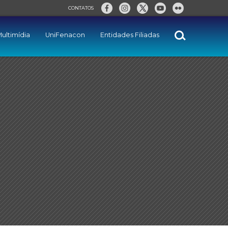
CONTATOS
ultimídia
UniFenacon
Entidades Filiadas