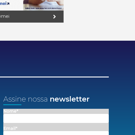
ymei
Assine nossa
newsletter
Nome*
Email*