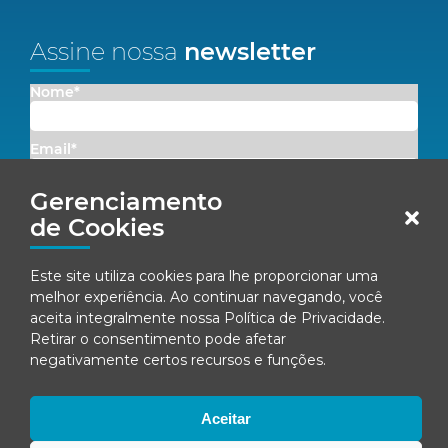
Assine nossa
newsletter
Nome*
Email*
Gerenciamento
Concordo em receber comunicações da Fenacon.
de Cookies
Cadastrar
Este site utiliza cookies para lhe proporcionar uma
melhor experiência. Ao continuar navegando, você
Ao se inscrever, você concorda com nossa
Política de Privacidade
aceita integralmente nossa
Política de Privacidade
.
Retirar o consentimento pode afetar
negativamente certos recursos e funções.
© Fenacon 2026
Todos os direitos reservados.
Aceitar
Política de privacidade