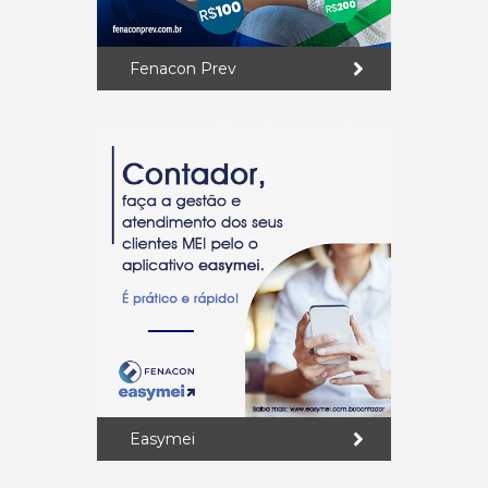
Fenacon Prev
Easymei