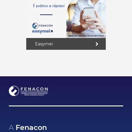
Easymei
A
Fenacon