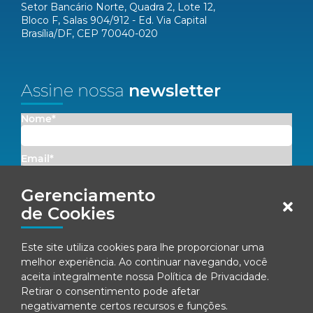
Setor Bancário Norte, Quadra 2, Lote 12,
Bloco F, Salas 904/912 - Ed. Via Capital
Brasília/DF, CEP 70040-020
Assine nossa
newsletter
Nome*
Email*
Gerenciamento
Concordo em receber comunicações da Fenacon.
de Cookies
Cadastrar
Este site utiliza cookies para lhe proporcionar uma
melhor experiência. Ao continuar navegando, você
Ao se inscrever, você concorda com nossa
Política de Privacidade
aceita integralmente nossa
Política de Privacidade
.
Retirar o consentimento pode afetar
negativamente certos recursos e funções.