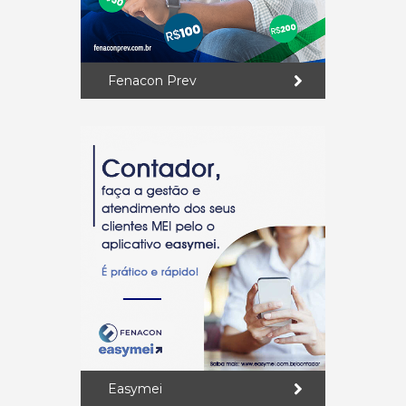
Fenacon Prev
Easymei