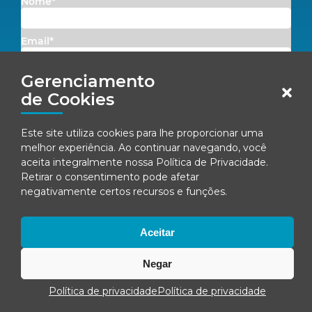
Nome*
Email*
Gerenciamento
Concordo em receber comunicações da Fenacon.
de Cookies
Cadastrar
Este site utiliza cookies para lhe proporcionar uma
melhor experiência. Ao continuar navegando, você
Ao se inscrever, você concorda com nossa
Política de Privacidade
aceita integralmente nossa
Política de Privacidade
.
Retirar o consentimento pode afetar
negativamente certos recursos e funções.
© Fenacon 2026
Todos os direitos reservados.
Aceitar
Política de privacidade
Negar
Política de privacidade
Política de privacidade