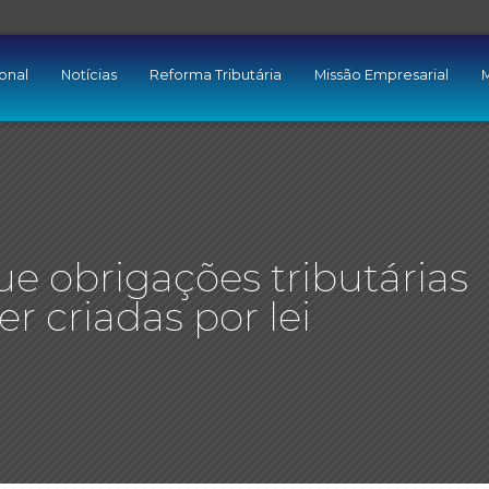
ional
Notícias
Reforma Tributária
Missão Empresarial
M
e obrigações tributárias
er criadas por lei