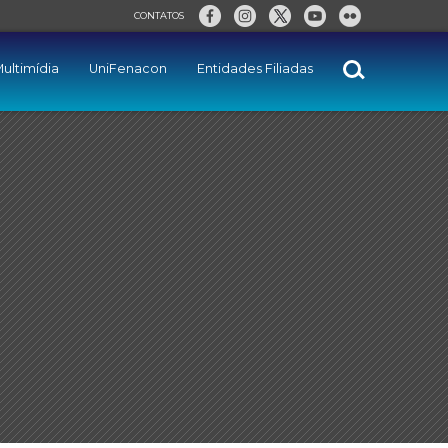
CONTATOS
ultimídia
UniFenacon
Entidades Filiadas