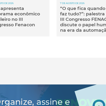
STO DE 2026
7 DE AGOSTO DE 2026
apresenta
“O que fica quando 
orama econômico
faz tudo?”: palestra
leiro no III
III Congresso FEN
resso Fenacon
discute o papel hu
na era da automaç