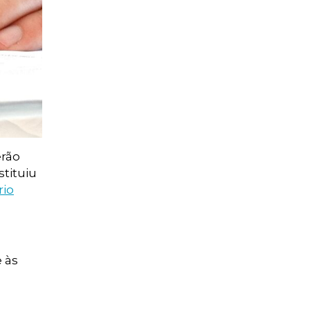
erão
stituiu
rio
e às