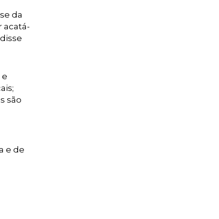
sse da
 acatá-
 disse
 e
ais;
s são
a e de