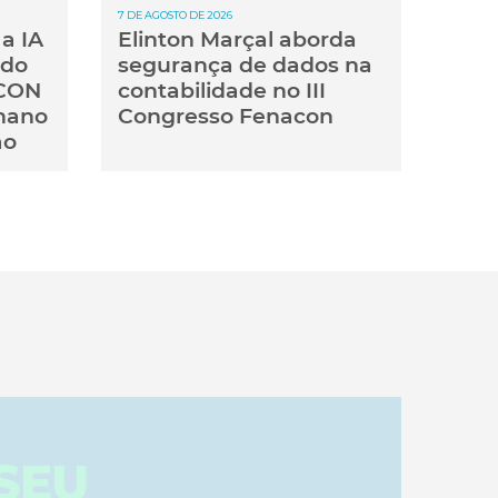
7 DE AGOSTO DE 2026
a IA
Elinton Marçal aborda
 do
segurança de dados na
ACON
contabilidade no III
mano
Congresso Fenacon
ão