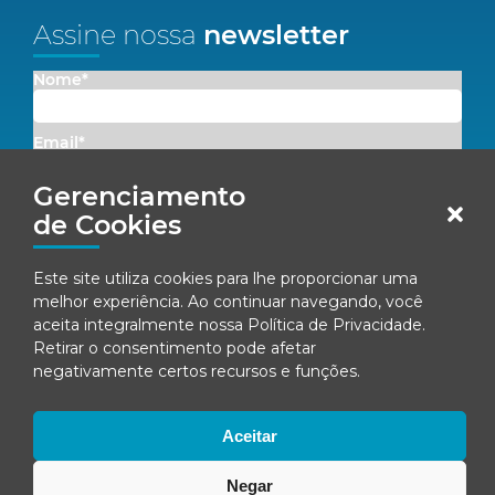
Assine nossa
newsletter
Nome*
Email*
Gerenciamento
Concordo em receber comunicações da Fenacon.
de Cookies
Cadastrar
Este site utiliza cookies para lhe proporcionar uma
melhor experiência. Ao continuar navegando, você
Ao se inscrever, você concorda com nossa
Política de Privacidade
aceita integralmente nossa
Política de Privacidade
.
Retirar o consentimento pode afetar
negativamente certos recursos e funções.
© Fenacon 2026
Todos os direitos reservados.
Aceitar
Política de privacidade
Negar