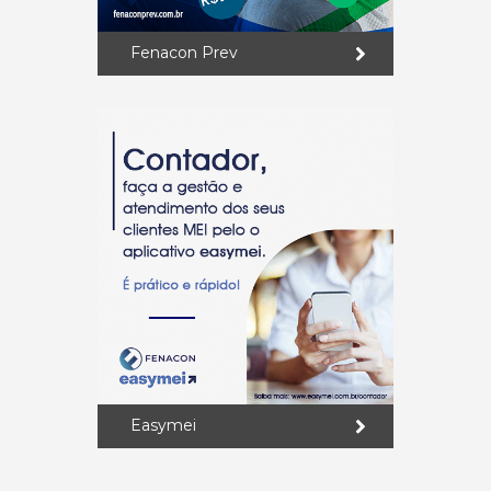
Fenacon Prev
Easymei