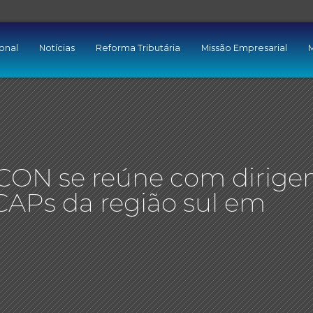
ional
Notícias
Reforma Tributária
Missão Empresarial
M
CON se reúne com dirige
APs da região sul em