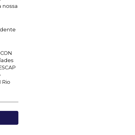
a nossa
sidente
ESCON
bíades
SESCAP
o
 Rio