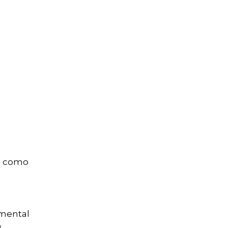
em como
amental
a