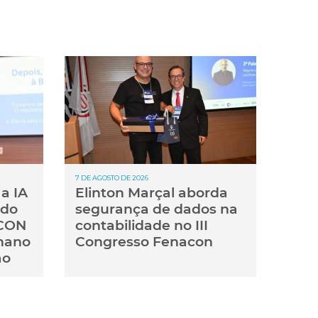
7 DE AGOSTO DE 2026
a IA
Elinton Marçal aborda
 do
segurança de dados na
ACON
contabilidade no III
mano
Congresso Fenacon
ão