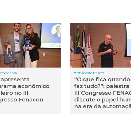
STO DE 2026
7 DE AGOSTO DE 2026
apresenta
“O que fica quando 
orama econômico
faz tudo?”: palestra
leiro no III
III Congresso FEN
resso Fenacon
discute o papel hu
na era da automaç