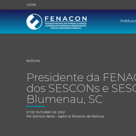
LOGIN
Instituc
NOTÍCIAS
Presidente da FENA
dos SESCONs e SESC
Blumenau, SC
21 DE OUTUBRO DE 2022
Por
Samara Neres
- Agência Fenacon de Notícias