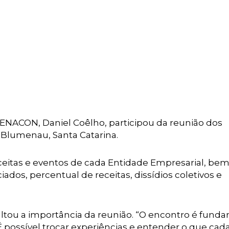
a FENACON, Daniel Coêlho, participou da reunião dos
 Blumenau, Santa Catarina.
eceitas e eventos de cada Entidade Empresarial, b
os, percentual de receitas, dissídios coletivos e
tou a importância da reunião. “O encontro é fund
 É possível trocar experiências e entender o que cad