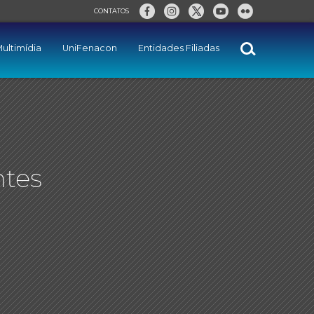
CONTATOS
ultimídia
UniFenacon
Entidades Filiadas
ntes