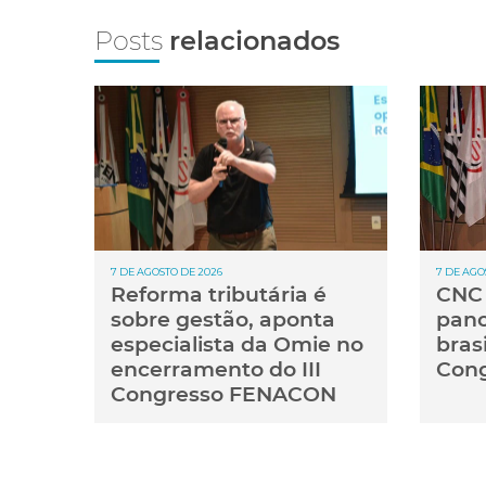
Posts
relacionados
7 DE AGOSTO DE 2026
7 DE AGO
Reforma tributária é
CNC 
sobre gestão, aponta
pan
especialista da Omie no
brasi
encerramento do III
Cong
Congresso FENACON