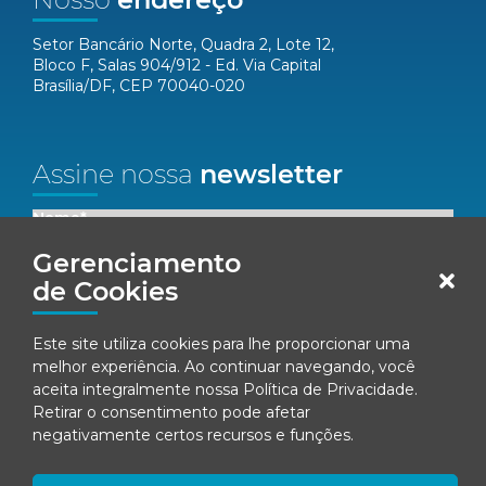
Setor Bancário Norte, Quadra 2, Lote 12,
Bloco F, Salas 904/912 - Ed. Via Capital
Brasília/DF, CEP 70040-020
Assine nossa
newsletter
Nome*
Gerenciamento
Email*
de Cookies
Este site utiliza cookies para lhe proporcionar uma
Concordo em receber comunicações da Fenacon.
melhor experiência. Ao continuar navegando, você
aceita integralmente nossa
Política de Privacidade
.
Cadastrar
Retirar o consentimento pode afetar
negativamente certos recursos e funções.
Ao se inscrever, você concorda com nossa
Política de Privacidade