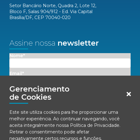
Setor Bancário Norte, Quadra 2, Lote 12,
Bloco F, Salas 904/912 - Ed. Via Capital
Brasília/DF, CEP 70040-020
Assine nossa
newsletter
Nome*
Email*
Gerenciamento
Concordo em receber comunicações da Fenacon.
de Cookies
Cadastrar
Este site utiliza cookies para lhe proporcionar uma
melhor experiência. Ao continuar navegando, você
Ao se inscrever, você concorda com nossa
Política de Privacidade
aceita integralmente nossa
Política de Privacidade
.
Retirar o consentimento pode afetar
negativamente certos recursos e funções.