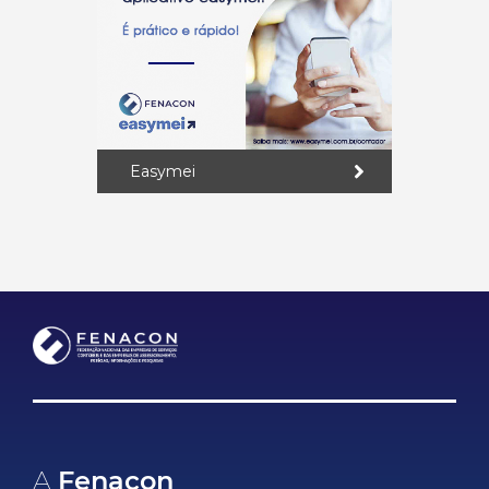
Easymei
A
Fenacon